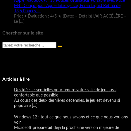
Apple MacBook Air 13 Pouces Ordinateur Portable avec Puce
M4 : Conçu pour Apple Intelligence, Écran Liquid Retina de
13,6 Pouces, …
Prix : • Évaluation : 4/5 ★ (Date: – Details) L’AIR ACCÉLÈRE –
Le
[…]
Chercher sur le site
Articles à lire
Des idées essentielles pour rendre votre salle de jeu aussi
confortable que possible
Au cours des deux dernières décennies, le jeu est devenu si
populaire
[…]
Windows 12 : tout ce que nous savons et ce que nous voulons
voir
Microsoft préparerait déjà la prochaine version majeure de