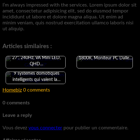
I’m always impressed with the services. Lorem ipsum dolor sit
amet, consectetur adipisicing elit, sed do eiusmod tempor
incididunt ut labore et dolore magna aliqua. Ut enim ad
minim veniam, quis nostrud exercitation ullamco laboris nisi
ut aliquip.
Articles similaires :
KOORUI Écrans PC Gamer
KOORUI 27'' Ecran Incurvé
27", 240Hz, VA Mini LED,
1800R, Moniteur PC Dalle…
QHD…
9 systèmes domotiques
intelligents qui valent la…
Homebiz
0 comments
0 comments
Leave a reply
Vous devez
vous connecter
pour publier un commentaire.