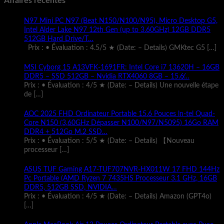
Affaires récentes
N97 Mini PC N97 (Beat N150/N100/N95), Micro Desktop G5,
Intel Alder Lake N97 12th Gen (up to 3.60GHz) 12GB DDR5
512GB Hard Drive/T…
Prix : • Évaluation : 4.5/5 ★ (Date: – Details) GMKtec G5
[…]
MSI Cyborg 15 A13VFK-1691FR: Intel Core i7 13620H – 16GB
DDR5 – SSD 512GB – Nvidia RTX4060 8GB – 15.6̸…
Prix : • Évaluation : 4/5 ★ (Date: – Details) Une nouvelle étape
de
[…]
AOC 2025 FHD Ordinateur Portable 15.6 Pouces ln-tel Quad-
Core N150 (3,60GHz Dépasser N100/N97/N5095) 16Go RAM
DDR4 + 512Go M.2 SSD…
Prix : • Évaluation : 5/5 ★ (Date: – Details) 【Nouveau
processeur
[…]
ASUS TUF Gaming A17-TUF707NVR-HX011W 17 FHD 144Hz
Pc Portable (AMD Ryzen 7 7435HS Processeur 3.1 GHz, 16GB
DDR5, 512GB SSD, NVIDIA…
Prix : • Évaluation : 4/5 ★ (Date: – Details) Amazon (GPT4o)
[…]