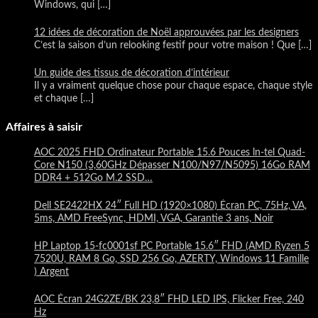
Windows, qui
[…]
12 idées de décoration de Noël approuvées par les designers
C’est la saison d’un relooking festif pour votre maison ! Que
[…]
Un guide des tissus de décoration d’intérieur
Il y a vraiment quelque chose pour chaque espace, chaque style
et chaque
[…]
Affaires à saisir
AOC 2025 FHD Ordinateur Portable 15.6 Pouces ln-tel Quad-
Core N150 (3,60GHz Dépasser N100/N97/N5095) 16Go RAM
DDR4 + 512Go M.2 SSD…
Dell SE2422HX 24″ Full HD (1920×1080) Écran PC, 75Hz, VA,
5ms, AMD FreeSync, HDMI, VGA, Garantie 3 ans, Noir
HP Laptop 15-fc0001sf PC Portable 15.6″ FHD (AMD Ryzen 5
7520U, RAM 8 Go, SSD 256 Go, AZERTY, Windows 11 Famille
) Argent
AOC Écran 24G2ZE/BK 23,8″ FHD LED IPS, Flicker Free, 240
Hz