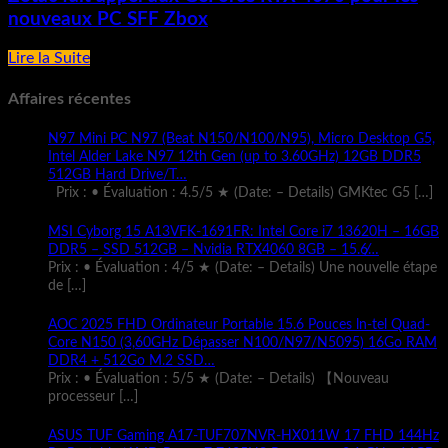
nouveaux PC SFF Zbox
Lire la Suite
Affaires récentes
N97 Mini PC N97 (Beat N150/N100/N95), Micro Desktop G5,
Intel Alder Lake N97 12th Gen (up to 3.60GHz) 12GB DDR5
512GB Hard Drive/T…
Prix : • Évaluation : 4.5/5 ★ (Date: – Details) GMKtec G5
[…]
MSI Cyborg 15 A13VFK-1691FR: Intel Core i7 13620H – 16GB
DDR5 – SSD 512GB – Nvidia RTX4060 8GB – 15.6̸…
Prix : • Évaluation : 4/5 ★ (Date: – Details) Une nouvelle étape
de
[…]
AOC 2025 FHD Ordinateur Portable 15.6 Pouces ln-tel Quad-
Core N150 (3,60GHz Dépasser N100/N97/N5095) 16Go RAM
DDR4 + 512Go M.2 SSD…
Prix : • Évaluation : 5/5 ★ (Date: – Details) 【Nouveau
processeur
[…]
ASUS TUF Gaming A17-TUF707NVR-HX011W 17 FHD 144Hz