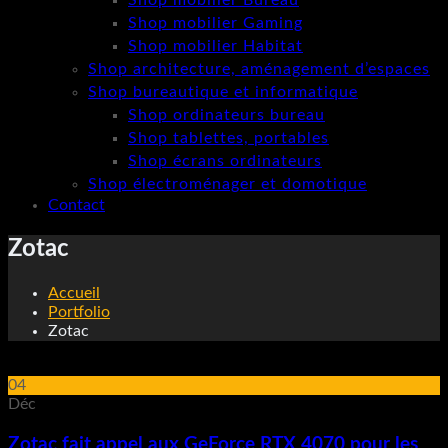
Shop mobilier Bureau
Shop mobilier Gaming
Shop mobilier Habitat
Shop architecture, aménagement d’espaces
Shop bureautique et informatique
Shop ordinateurs bureau
Shop tablettes, portables
Shop écrans ordinateurs
Shop électroménager et domotique
Contact
Zotac
Accueil
Portfolio
Zotac
04
Déc
Zotac fait appel aux GeForce RTX 4070 pour les