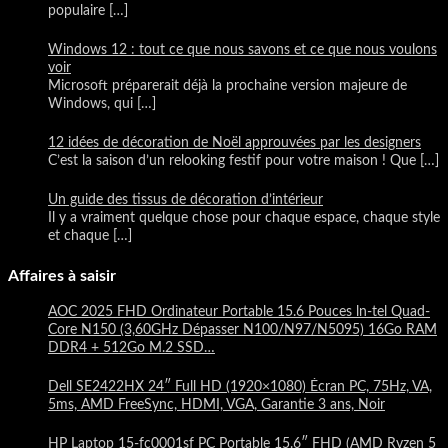
populaire
[…]
Windows 12 : tout ce que nous savons et ce que nous voulons
voir
Microsoft préparerait déjà la prochaine version majeure de
Windows, qui
[…]
12 idées de décoration de Noël approuvées par les designers
C’est la saison d’un relooking festif pour votre maison ! Que
[…]
Un guide des tissus de décoration d’intérieur
Il y a vraiment quelque chose pour chaque espace, chaque style
et chaque
[…]
Affaires à saisir
AOC 2025 FHD Ordinateur Portable 15.6 Pouces ln-tel Quad-
Core N150 (3,60GHz Dépasser N100/N97/N5095) 16Go RAM
DDR4 + 512Go M.2 SSD…
Dell SE2422HX 24″ Full HD (1920×1080) Écran PC, 75Hz, VA,
5ms, AMD FreeSync, HDMI, VGA, Garantie 3 ans, Noir
HP Laptop 15-fc0001sf PC Portable 15.6″ FHD (AMD Ryzen 5