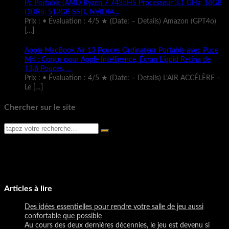
Pc Portable (AMD Ryzen 7 7435HS Processeur 3.1 GHz, 16GB
DDR5, 512GB SSD, NVIDIA…
Prix : • Évaluation : 4/5 ★ (Date: – Details) Amazon (GPT4o)
[…]
Apple MacBook Air 13 Pouces Ordinateur Portable avec Puce
M4 : Conçu pour Apple Intelligence, Écran Liquid Retina de
13,6 Pouces, …
Prix : • Évaluation : 4/5 ★ (Date: – Details) L’AIR ACCÉLÈRE –
Le
[…]
Chercher sur le site
Articles à lire
Des idées essentielles pour rendre votre salle de jeu aussi
confortable que possible
Au cours des deux dernières décennies, le jeu est devenu si