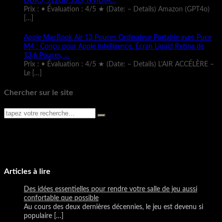
DDR5, 512GB SSD, NVIDIA…
Prix : • Évaluation : 4/5 ★ (Date: – Details) Amazon (GPT4o)
[…]
Apple MacBook Air 13 Pouces Ordinateur Portable avec Puce
M4 : Conçu pour Apple Intelligence, Écran Liquid Retina de
13,6 Pouces, …
Prix : • Évaluation : 4/5 ★ (Date: – Details) L’AIR ACCÉLÈRE –
Le
[…]
Chercher sur le site
Articles à lire
Des idées essentielles pour rendre votre salle de jeu aussi
confortable que possible
Au cours des deux dernières décennies, le jeu est devenu si
populaire
[…]