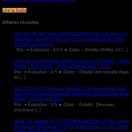
Lire la Suite
Affaires récentes
N97 Mini PC N97 (Beat N150/N100/N95), Micro Desktop G5,
Intel Alder Lake N97 12th Gen (up to 3.60GHz) 12GB DDR5
512GB Hard Drive/T…
Prix : • Évaluation : 4.5/5 ★ (Date: – Details) GMKtec G5
[…]
MSI Cyborg 15 A13VFK-1691FR: Intel Core i7 13620H – 16GB
DDR5 – SSD 512GB – Nvidia RTX4060 8GB – 15.6̸…
Prix : • Évaluation : 4/5 ★ (Date: – Details) Une nouvelle étape
de
[…]
AOC 2025 FHD Ordinateur Portable 15.6 Pouces ln-tel Quad-
Core N150 (3,60GHz Dépasser N100/N97/N5095) 16Go RAM
DDR4 + 512Go M.2 SSD…
Prix : • Évaluation : 5/5 ★ (Date: – Details) 【Nouveau
processeur
[…]
ASUS TUF Gaming A17-TUF707NVR-HX011W 17 FHD 144Hz
Pc Portable (AMD Ryzen 7 7435HS Processeur 3.1 GHz, 16GB