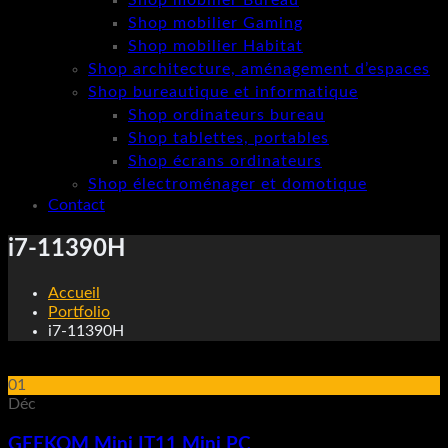
Shop mobilier Bureau
Shop mobilier Gaming
Shop mobilier Habitat
Shop architecture, aménagement d’espaces
Shop bureautique et informatique
Shop ordinateurs bureau
Shop tablettes, portables
Shop écrans ordinateurs
Shop électroménager et domotique
Contact
i7-11390H
Accueil
Portfolio
i7-11390H
01
Déc
GEEKOM Mini IT11 Mini PC