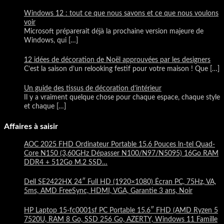
Windows 12 : tout ce que nous savons et ce que nous voulons
voir
Microsoft préparerait déjà la prochaine version majeure de
Windows, qui
[…]
12 idées de décoration de Noël approuvées par les designers
C’est la saison d’un relooking festif pour votre maison ! Que
[…]
Un guide des tissus de décoration d’intérieur
Il y a vraiment quelque chose pour chaque espace, chaque style
et chaque
[…]
Affaires à saisir
AOC 2025 FHD Ordinateur Portable 15.6 Pouces ln-tel Quad-
Core N150 (3,60GHz Dépasser N100/N97/N5095) 16Go RAM
DDR4 + 512Go M.2 SSD…
Dell SE2422HX 24″ Full HD (1920×1080) Écran PC, 75Hz, VA,
5ms, AMD FreeSync, HDMI, VGA, Garantie 3 ans, Noir
HP Laptop 15-fc0001sf PC Portable 15.6″ FHD (AMD Ryzen 5
7520U, RAM 8 Go, SSD 256 Go, AZERTY, Windows 11 Famille