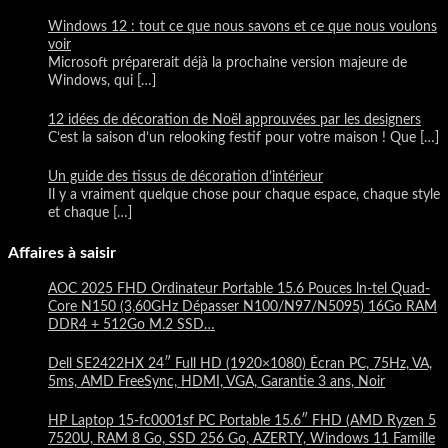
Windows 12 : tout ce que nous savons et ce que nous voulons
voir
Microsoft préparerait déjà la prochaine version majeure de
Windows, qui
[…]
12 idées de décoration de Noël approuvées par les designers
C’est la saison d’un relooking festif pour votre maison ! Que
[…]
Un guide des tissus de décoration d’intérieur
Il y a vraiment quelque chose pour chaque espace, chaque style
et chaque
[…]
Affaires à saisir
AOC 2025 FHD Ordinateur Portable 15.6 Pouces ln-tel Quad-
Core N150 (3,60GHz Dépasser N100/N97/N5095) 16Go RAM
DDR4 + 512Go M.2 SSD…
Dell SE2422HX 24″ Full HD (1920×1080) Écran PC, 75Hz, VA,
5ms, AMD FreeSync, HDMI, VGA, Garantie 3 ans, Noir
HP Laptop 15-fc0001sf PC Portable 15.6″ FHD (AMD Ryzen 5
7520U, RAM 8 Go, SSD 256 Go, AZERTY, Windows 11 Famille