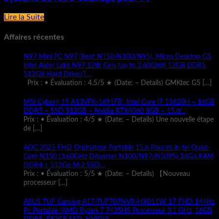
Lire la Suite
Affaires récentes
N97 Mini PC N97 (Beat N150/N100/N95), Micro Desktop G5,
Intel Alder Lake N97 12th Gen (up to 3.60GHz) 12GB DDR5
512GB Hard Drive/T…
Prix : • Évaluation : 4.5/5 ★ (Date: – Details) GMKtec G5
[…]
MSI Cyborg 15 A13VFK-1691FR: Intel Core i7 13620H – 16GB
DDR5 – SSD 512GB – Nvidia RTX4060 8GB – 15.6̸…
Prix : • Évaluation : 4/5 ★ (Date: – Details) Une nouvelle étape
de
[…]
AOC 2025 FHD Ordinateur Portable 15.6 Pouces ln-tel Quad-
Core N150 (3,60GHz Dépasser N100/N97/N5095) 16Go RAM
DDR4 + 512Go M.2 SSD…
Prix : • Évaluation : 5/5 ★ (Date: – Details) 【Nouveau
processeur
[…]
ASUS TUF Gaming A17-TUF707NVR-HX011W 17 FHD 144Hz
Pc Portable (AMD Ryzen 7 7435HS Processeur 3.1 GHz, 16GB