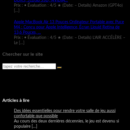
DDR5, 512GB SSD, NVIDIA…
Prix : • Évaluation : 4/5 ★ (Date: – Details) Amazon (GPT4o)
[…]
Apple MacBook Air 13 Pouces Ordinateur Portable avec Puce
M4 : Conçu pour Apple Intelligence, Écran Liquid Retina de
13,6 Pouces, …
Prix : • Évaluation : 4/5 ★ (Date: – Details) L’AIR ACCÉLÈRE –
Le
[…]
Chercher sur le site
Articles à lire
Des idées essentielles pour rendre votre salle de jeu aussi
confortable que possible
Au cours des deux dernières décennies, le jeu est devenu si
populaire
[…]