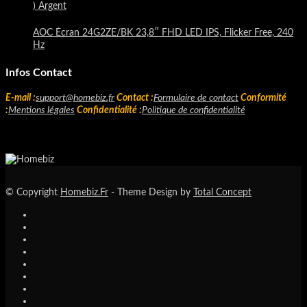
) Argent
AOC Écran 24G2ZE/BK 23,8″ FHD LED IPS, Flicker Free, 240
Hz
Infos Contact
E-mail :
support@homebiz.fr
Contact :
Formulaire de contact
Conformité
:
Mentions légales
Confidentialité :
Politique de confidentialité
© Copyright
Homebiz.Fr
- Theme Design by
Total Concept