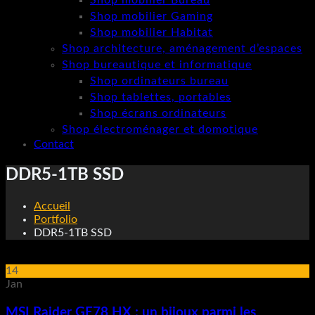
Shop mobilier Bureau
Shop mobilier Gaming
Shop mobilier Habitat
Shop architecture, aménagement d’espaces
Shop bureautique et informatique
Shop ordinateurs bureau
Shop tablettes, portables
Shop écrans ordinateurs
Shop électroménager et domotique
Contact
DDR5-1TB SSD
Accueil
Portfolio
DDR5-1TB SSD
14
Jan
MSI Raider GE78 HX : un bijoux parmi les