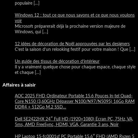
populaire
[…]
Windows 12 : tout ce que nous savons et ce que nous voulons
voir
Microsoft préparerait déjà la prochaine version majeure de
Windows, qui
[…]
12 idées de décoration de Noël approuvées par les designers
C’est la saison d’un relooking festif pour votre maison ! Que
[…]
Un guide des tissus de décoration d’intérieur
Il y a vraiment quelque chose pour chaque espace, chaque style
et chaque
[…]
Affaires à saisir
AOC 2025 FHD Ordinateur Portable 15.6 Pouces ln-tel Quad-
Core N150 (3,60GHz Dépasser N100/N97/N5095) 16Go RAM
DDR4 + 512Go M.2 SSD…
Dell SE2422HX 24″ Full HD (1920×1080) Écran PC, 75Hz, VA,
5ms, AMD FreeSync, HDMI, VGA, Garantie 3 ans, Noir
HP Laptop 15-fc0001sf PC Portable 15.6″ FHD (AMD Ryzen 5