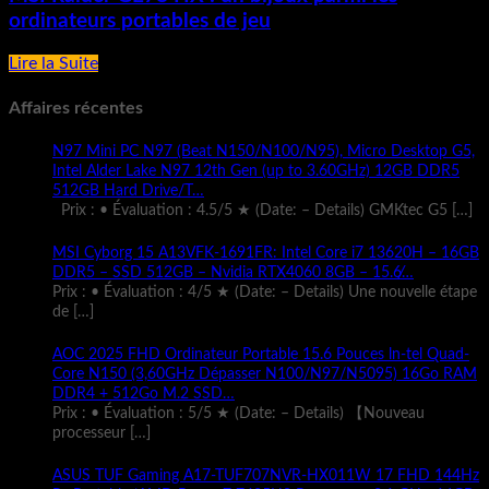
ordinateurs portables de jeu
Lire la Suite
Affaires récentes
N97 Mini PC N97 (Beat N150/N100/N95), Micro Desktop G5,
Intel Alder Lake N97 12th Gen (up to 3.60GHz) 12GB DDR5
512GB Hard Drive/T…
Prix : • Évaluation : 4.5/5 ★ (Date: – Details) GMKtec G5
[…]
MSI Cyborg 15 A13VFK-1691FR: Intel Core i7 13620H – 16GB
DDR5 – SSD 512GB – Nvidia RTX4060 8GB – 15.6̸…
Prix : • Évaluation : 4/5 ★ (Date: – Details) Une nouvelle étape
de
[…]
AOC 2025 FHD Ordinateur Portable 15.6 Pouces ln-tel Quad-
Core N150 (3,60GHz Dépasser N100/N97/N5095) 16Go RAM
DDR4 + 512Go M.2 SSD…
Prix : • Évaluation : 5/5 ★ (Date: – Details) 【Nouveau
processeur
[…]
ASUS TUF Gaming A17-TUF707NVR-HX011W 17 FHD 144Hz