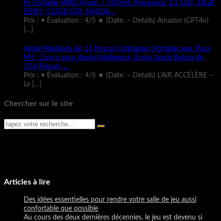
Pc Portable (AMD Ryzen 7 7435HS Processeur 3.1 GHz, 16GB
DDR5, 512GB SSD, NVIDIA…
Prix : • Évaluation : 4/5 ★ (Date: – Details) Amazon (GPT4o)
[…]
Apple MacBook Air 13 Pouces Ordinateur Portable avec Puce
M4 : Conçu pour Apple Intelligence, Écran Liquid Retina de
13,6 Pouces, …
Prix : • Évaluation : 4/5 ★ (Date: – Details) L’AIR ACCÉLÈRE –
Le
[…]
Chercher sur le site
Articles à lire
Des idées essentielles pour rendre votre salle de jeu aussi
confortable que possible
Au cours des deux dernières décennies, le jeu est devenu si