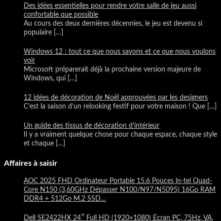
Des idées essentielles pour rendre votre salle de jeu aussi
confortable que possible
Au cours des deux dernières décennies, le jeu est devenu si
populaire
[…]
Windows 12 : tout ce que nous savons et ce que nous voulons
voir
Microsoft préparerait déjà la prochaine version majeure de
Windows, qui
[…]
12 idées de décoration de Noël approuvées par les designers
C’est la saison d’un relooking festif pour votre maison ! Que
[…]
Un guide des tissus de décoration d’intérieur
Il y a vraiment quelque chose pour chaque espace, chaque style
et chaque
[…]
Affaires à saisir
AOC 2025 FHD Ordinateur Portable 15.6 Pouces ln-tel Quad-
Core N150 (3,60GHz Dépasser N100/N97/N5095) 16Go RAM
DDR4 + 512Go M.2 SSD…
Dell SE2422HX 24″ Full HD (1920×1080) Écran PC, 75Hz, VA,