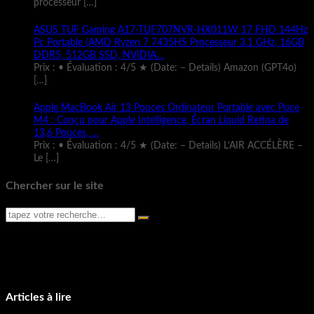
processeur
[…]
ASUS TUF Gaming A17-TUF707NVR-HX011W 17 FHD 144Hz
Pc Portable (AMD Ryzen 7 7435HS Processeur 3.1 GHz, 16GB
DDR5, 512GB SSD, NVIDIA…
Prix : • Évaluation : 4/5 ★ (Date: – Details) Amazon (GPT4o)
[…]
Apple MacBook Air 13 Pouces Ordinateur Portable avec Puce
M4 : Conçu pour Apple Intelligence, Écran Liquid Retina de
13,6 Pouces, …
Prix : • Évaluation : 4/5 ★ (Date: – Details) L’AIR ACCÉLÈRE –
Le
[…]
Chercher sur le site
Articles à lire