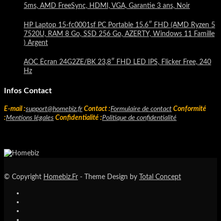
5ms, AMD FreeSync, HDMI, VGA, Garantie 3 ans, Noir
HP Laptop 15-fc0001sf PC Portable 15.6″ FHD (AMD Ryzen 5
7520U, RAM 8 Go, SSD 256 Go, AZERTY, Windows 11 Famille
) Argent
AOC Écran 24G2ZE/BK 23,8″ FHD LED IPS, Flicker Free, 240
Hz
Infos Contact
E-mail :
support@homebiz.fr
Contact :
Formulaire de contact
Conformité
:
Mentions légales
Confidentialité :
Politique de confidentialité
© Copyright
Homebiz.Fr
- Theme Design by
Total Concept