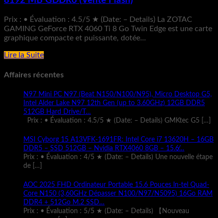
8192 MB GDDR6 (Vente Flash)
Prix : • Évaluation : 4.5/5 ★ (Date: – Details) La ZOTAC
GAMING GeForce RTX 4060 Ti 8 Go Twin Edge est une carte
graphique compacte et puissante, dotée...
Lire la Suite
Affaires récentes
N97 Mini PC N97 (Beat N150/N100/N95), Micro Desktop G5,
Intel Alder Lake N97 12th Gen (up to 3.60GHz) 12GB DDR5
512GB Hard Drive/T…
Prix : • Évaluation : 4.5/5 ★ (Date: – Details) GMKtec G5
[…]
MSI Cyborg 15 A13VFK-1691FR: Intel Core i7 13620H – 16GB
DDR5 – SSD 512GB – Nvidia RTX4060 8GB – 15.6̸…
Prix : • Évaluation : 4/5 ★ (Date: – Details) Une nouvelle étape
de
[…]
AOC 2025 FHD Ordinateur Portable 15.6 Pouces ln-tel Quad-
Core N150 (3,60GHz Dépasser N100/N97/N5095) 16Go RAM
DDR4 + 512Go M.2 SSD…
Prix : • Évaluation : 5/5 ★ (Date: – Details) 【Nouveau