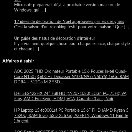
Microsoft préparerait déjà la prochaine version majeure de
Windows, qui
[…]
12 idées de décoration de Noël approuvées par les designers
C’est la saison d’un relooking festif pour votre maison ! Que
[…]
Un guide des tissus de décoration d’intérieur
Il y a vraiment quelque chose pour chaque espace, chaque style
et chaque
[…]
Affaires à saisir
AOC 2025 FHD Ordinateur Portable 15.6 Pouces ln-tel Quad-
Core N150 (3,60GHz Dépasser N100/N97/N5095) 16Go RAM
DDR4 + 512Go M.2 SSD…
Dell SE2422HX 24″ Full HD (1920×1080) Écran PC, 75Hz, VA,
5ms, AMD FreeSync, HDMI, VGA, Garantie 3 ans, Noir
HP Laptop 15-fc0001sf PC Portable 15.6″ FHD (AMD Ryzen 5
7520U, RAM 8 Go, SSD 256 Go, AZERTY, Windows 11 Famille
) Argent