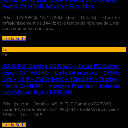
Résolution WQHD (2560 x 1440), 1MS, Display
Port & 2X HDMI, Adaptive Sync, Noir
Prix : 179,99€ (le 13/12/23) (ce jour – Details) Le taux de
rafraîchissement de 144Hz et le temps de réponse de 1 ms
vous emmènent dans un...
Lire la Suite
16
Oct
ASUS TUF Gaming VG27WQ – Ecran PC Gamer
eSport 27″ WQHD – Dalle VA incurvée – 165Hz –
1ms – 16:9 – 2560×1440 – 400cd/m² – Display
Port & 2x HDMI – FreeSync Premium – Extreme
Low Motion Blur – HDR 400
Prix : (ce jour – Details) ASUS TUF Gaming VG27WQ –
Ecran PC Gamer eSport 27″ WQHD – Dalle VA incurvée –
165Hz – 1ms – 16:9 –...
Lire la Suite