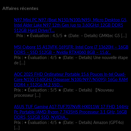
Affaires récentes
N97 Mini PC N97 (Beat N150/N100/N95), Micro Desktop G5,
Intel Alder Lake N97 12th Gen (up to 3.60GHz) 12GB DDR5
512GB Hard Drive/T…
Prix : • Évaluation : 4.5/5 ★ (Date: – Details) GMKtec G5
[…]
MSI Cyborg 15 A13VFK-1691FR: Intel Core i7 13620H – 16GB
DDR5 – SSD 512GB – Nvidia RTX4060 8GB – 15.6̸…
Prix : • Évaluation : 4/5 ★ (Date: – Details) Une nouvelle étape
de
[…]
AOC 2025 FHD Ordinateur Portable 15.6 Pouces ln-tel Quad-
Core N150 (3,60GHz Dépasser N100/N97/N5095) 16Go RAM
DDR4 + 512Go M.2 SSD…
Prix : • Évaluation : 5/5 ★ (Date: – Details) 【Nouveau
processeur
[…]
ASUS TUF Gaming A17-TUF707NVR-HX011W 17 FHD 144Hz
Pc Portable (AMD Ryzen 7 7435HS Processeur 3.1 GHz, 16GB
DDR5, 512GB SSD, NVIDIA…
Prix : • Évaluation : 4/5 ★ (Date: – Details) Amazon (GPT4o)
[…]