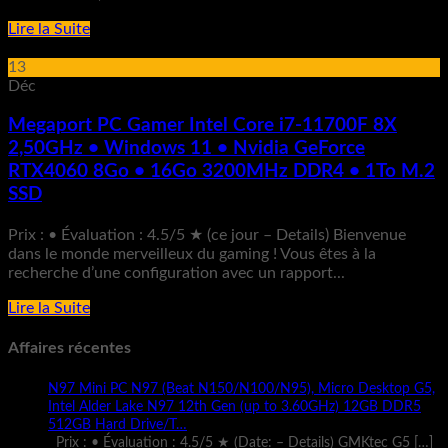
Lire la Suite
13
Déc
Megaport PC Gamer Intel Core i7-11700F 8X
2,50GHz • Windows 11 • Nvidia GeForce
RTX4060 8Go • 16Go 3200MHz DDR4 • 1To M.2
SSD
Prix : • Évaluation : 4.5/5 ★ (ce jour – Details) Bienvenue
dans le monde merveilleux du gaming ! Vous êtes à la
recherche d’une configuration avec un rapport...
Lire la Suite
Affaires récentes
N97 Mini PC N97 (Beat N150/N100/N95), Micro Desktop G5,
Intel Alder Lake N97 12th Gen (up to 3.60GHz) 12GB DDR5
512GB Hard Drive/T…
Prix : • Évaluation : 4.5/5 ★ (Date: – Details) GMKtec G5
[…]