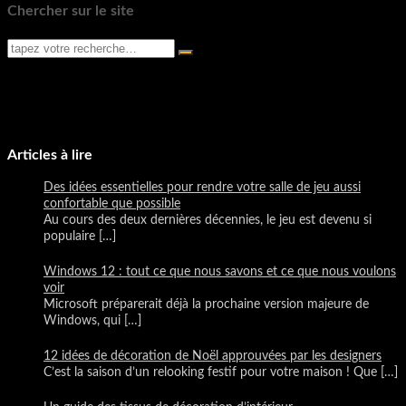
Chercher sur le site
Articles à lire
Des idées essentielles pour rendre votre salle de jeu aussi
confortable que possible
Au cours des deux dernières décennies, le jeu est devenu si
populaire
[…]
Windows 12 : tout ce que nous savons et ce que nous voulons
voir
Microsoft préparerait déjà la prochaine version majeure de
Windows, qui
[…]
12 idées de décoration de Noël approuvées par les designers
C’est la saison d’un relooking festif pour votre maison ! Que
[…]