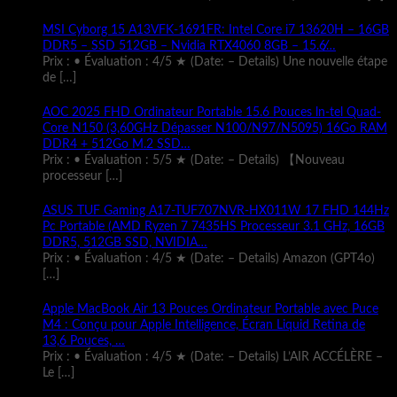
MSI Cyborg 15 A13VFK-1691FR: Intel Core i7 13620H – 16GB
DDR5 – SSD 512GB – Nvidia RTX4060 8GB – 15.6̸…
Prix : • Évaluation : 4/5 ★ (Date: – Details) Une nouvelle étape
de
[…]
AOC 2025 FHD Ordinateur Portable 15.6 Pouces ln-tel Quad-
Core N150 (3,60GHz Dépasser N100/N97/N5095) 16Go RAM
DDR4 + 512Go M.2 SSD…
Prix : • Évaluation : 5/5 ★ (Date: – Details) 【Nouveau
processeur
[…]
ASUS TUF Gaming A17-TUF707NVR-HX011W 17 FHD 144Hz
Pc Portable (AMD Ryzen 7 7435HS Processeur 3.1 GHz, 16GB
DDR5, 512GB SSD, NVIDIA…
Prix : • Évaluation : 4/5 ★ (Date: – Details) Amazon (GPT4o)
[…]
Apple MacBook Air 13 Pouces Ordinateur Portable avec Puce
M4 : Conçu pour Apple Intelligence, Écran Liquid Retina de
13,6 Pouces, …
Prix : • Évaluation : 4/5 ★ (Date: – Details) L’AIR ACCÉLÈRE –
Le
[…]