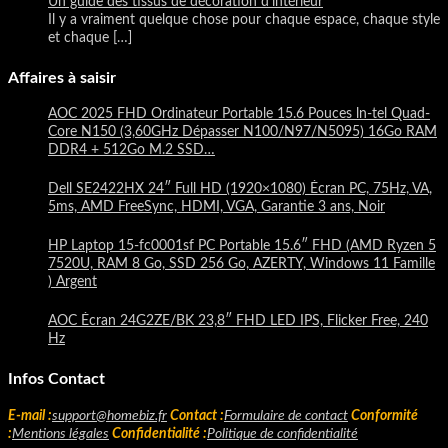
Un guide des tissus de décoration d’intérieur
Il y a vraiment quelque chose pour chaque espace, chaque style
et chaque
[…]
Affaires à saisir
AOC 2025 FHD Ordinateur Portable 15.6 Pouces ln-tel Quad-
Core N150 (3,60GHz Dépasser N100/N97/N5095) 16Go RAM
DDR4 + 512Go M.2 SSD…
Dell SE2422HX 24″ Full HD (1920×1080) Écran PC, 75Hz, VA,
5ms, AMD FreeSync, HDMI, VGA, Garantie 3 ans, Noir
HP Laptop 15-fc0001sf PC Portable 15.6″ FHD (AMD Ryzen 5
7520U, RAM 8 Go, SSD 256 Go, AZERTY, Windows 11 Famille
) Argent
AOC Écran 24G2ZE/BK 23,8″ FHD LED IPS, Flicker Free, 240
Hz
Infos Contact
E-mail :
support@homebiz.fr
Contact :
Formulaire de contact
Conformité
:
Mentions légales
Confidentialité :
Politique de confidentialité