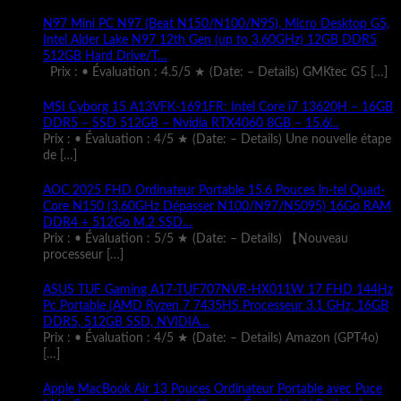
N97 Mini PC N97 (Beat N150/N100/N95), Micro Desktop G5,
Intel Alder Lake N97 12th Gen (up to 3.60GHz) 12GB DDR5
512GB Hard Drive/T…
Prix : • Évaluation : 4.5/5 ★ (Date: – Details) GMKtec G5
[…]
MSI Cyborg 15 A13VFK-1691FR: Intel Core i7 13620H – 16GB
DDR5 – SSD 512GB – Nvidia RTX4060 8GB – 15.6̸…
Prix : • Évaluation : 4/5 ★ (Date: – Details) Une nouvelle étape
de
[…]
AOC 2025 FHD Ordinateur Portable 15.6 Pouces ln-tel Quad-
Core N150 (3,60GHz Dépasser N100/N97/N5095) 16Go RAM
DDR4 + 512Go M.2 SSD…
Prix : • Évaluation : 5/5 ★ (Date: – Details) 【Nouveau
processeur
[…]
ASUS TUF Gaming A17-TUF707NVR-HX011W 17 FHD 144Hz
Pc Portable (AMD Ryzen 7 7435HS Processeur 3.1 GHz, 16GB
DDR5, 512GB SSD, NVIDIA…
Prix : • Évaluation : 4/5 ★ (Date: – Details) Amazon (GPT4o)
[…]
Apple MacBook Air 13 Pouces Ordinateur Portable avec Puce