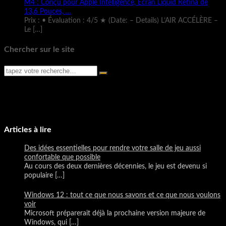
M4 : Conçu pour Apple Intelligence, Écran Liquid Retina de
13,6 Pouces, …
Prix : • Évaluation : 4/5 ★ (Date: – Details) L’AIR ACCÉLÈRE –
Le
[…]
Chercher sur le site
Articles à lire
Des idées essentielles pour rendre votre salle de jeu aussi
confortable que possible
Au cours des deux dernières décennies, le jeu est devenu si
populaire
[…]
Windows 12 : tout ce que nous savons et ce que nous voulons
voir
Microsoft préparerait déjà la prochaine version majeure de
Windows, qui
[…]