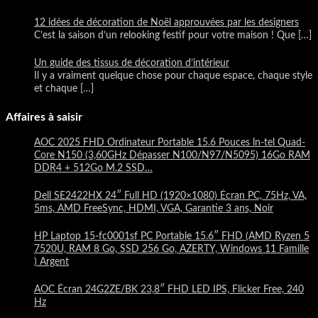
12 idées de décoration de Noël approuvées par les designers
C’est la saison d’un relooking festif pour votre maison ! Que
[…]
Un guide des tissus de décoration d’intérieur
Il y a vraiment quelque chose pour chaque espace, chaque style
et chaque
[…]
Affaires à saisir
AOC 2025 FHD Ordinateur Portable 15.6 Pouces ln-tel Quad-
Core N150 (3,60GHz Dépasser N100/N97/N5095) 16Go RAM
DDR4 + 512Go M.2 SSD…
Dell SE2422HX 24″ Full HD (1920×1080) Écran PC, 75Hz, VA,
5ms, AMD FreeSync, HDMI, VGA, Garantie 3 ans, Noir
HP Laptop 15-fc0001sf PC Portable 15.6″ FHD (AMD Ryzen 5
7520U, RAM 8 Go, SSD 256 Go, AZERTY, Windows 11 Famille
) Argent
AOC Écran 24G2ZE/BK 23,8″ FHD LED IPS, Flicker Free, 240
Hz