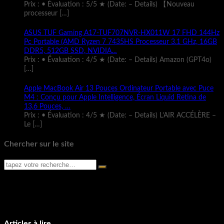
Prix : • Évaluation : 5/5 ★ (Date: – Details) 【Nouveau
processeur
[…]
ASUS TUF Gaming A17-TUF707NVR-HX011W 17 FHD 144Hz
Pc Portable (AMD Ryzen 7 7435HS Processeur 3.1 GHz, 16GB
DDR5, 512GB SSD, NVIDIA…
Prix : • Évaluation : 4/5 ★ (Date: – Details) Amazon (GPT4o)
[…]
Apple MacBook Air 13 Pouces Ordinateur Portable avec Puce
M4 : Conçu pour Apple Intelligence, Écran Liquid Retina de
13,6 Pouces, …
Prix : • Évaluation : 4/5 ★ (Date: – Details) L’AIR ACCÉLÈRE –
Le
[…]
Chercher sur le site
Articles à lire