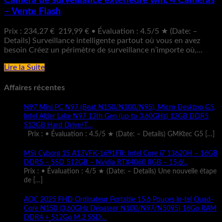
Caméra de surveillance extérieure wifi, 4 Caméras
– Vente Flash
Prix : 234,27 € 219,99 € • Évaluation : 4.5/5 ★ (Date: –
Details) Surveillance intelligente partout où vous en avez
besoin Créez un périmètre de surveillance n’importe où,...
Lire la Suite
Affaires récentes
N97 Mini PC N97 (Beat N150/N100/N95), Micro Desktop G5,
Intel Alder Lake N97 12th Gen (up to 3.60GHz) 12GB DDR5
512GB Hard Drive/T…
Prix : • Évaluation : 4.5/5 ★ (Date: – Details) GMKtec G5
[…]
MSI Cyborg 15 A13VFK-1691FR: Intel Core i7 13620H – 16GB
DDR5 – SSD 512GB – Nvidia RTX4060 8GB – 15.6̸…
Prix : • Évaluation : 4/5 ★ (Date: – Details) Une nouvelle étape
de
[…]
AOC 2025 FHD Ordinateur Portable 15.6 Pouces ln-tel Quad-
Core N150 (3,60GHz Dépasser N100/N97/N5095) 16Go RAM
DDR4 + 512Go M.2 SSD…