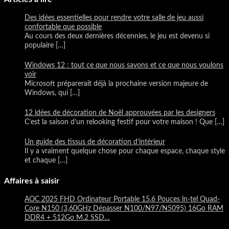
Des idées essentielles pour rendre votre salle de jeu aussi
confortable que possible
Au cours des deux dernières décennies, le jeu est devenu si
populaire
[…]
Windows 12 : tout ce que nous savons et ce que nous voulons
voir
Microsoft préparerait déjà la prochaine version majeure de
Windows, qui
[…]
12 idées de décoration de Noël approuvées par les designers
C’est la saison d’un relooking festif pour votre maison ! Que
[…]
Un guide des tissus de décoration d’intérieur
Il y a vraiment quelque chose pour chaque espace, chaque style
et chaque
[…]
Affaires à saisir
AOC 2025 FHD Ordinateur Portable 15.6 Pouces ln-tel Quad-
Core N150 (3,60GHz Dépasser N100/N97/N5095) 16Go RAM
DDR4 + 512Go M.2 SSD…