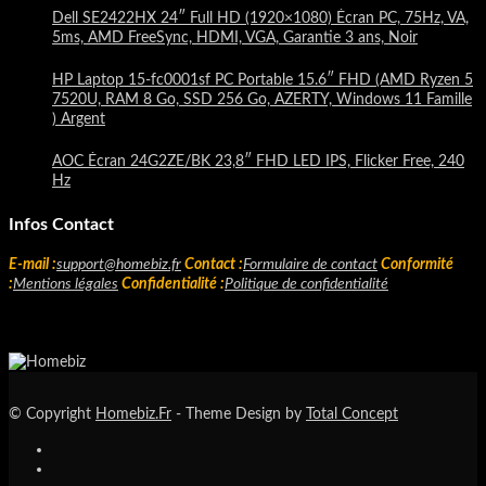
Dell SE2422HX 24″ Full HD (1920×1080) Écran PC, 75Hz, VA,
5ms, AMD FreeSync, HDMI, VGA, Garantie 3 ans, Noir
HP Laptop 15-fc0001sf PC Portable 15.6″ FHD (AMD Ryzen 5
7520U, RAM 8 Go, SSD 256 Go, AZERTY, Windows 11 Famille
) Argent
AOC Écran 24G2ZE/BK 23,8″ FHD LED IPS, Flicker Free, 240
Hz
Infos Contact
E-mail :
support@homebiz.fr
Contact :
Formulaire de contact
Conformité
:
Mentions légales
Confidentialité :
Politique de confidentialité
© Copyright
Homebiz.Fr
- Theme Design by
Total Concept