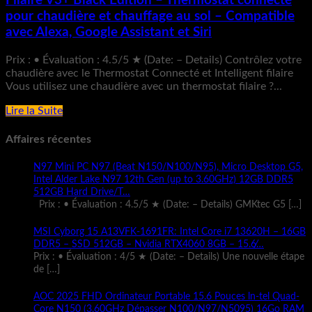
Filaire V3+ Black Edition – Thermostat connecté
pour chaudière et chauffage au sol – Compatible
avec Alexa, Google Assistant et Siri
Prix : • Évaluation : 4.5/5 ★ (Date: – Details) Contrôlez votre
chaudière avec le Thermostat Connecté et Intelligent filaire
Vous utilisez une chaudière avec un thermostat filaire ?...
Lire la Suite
Affaires récentes
N97 Mini PC N97 (Beat N150/N100/N95), Micro Desktop G5,
Intel Alder Lake N97 12th Gen (up to 3.60GHz) 12GB DDR5
512GB Hard Drive/T…
Prix : • Évaluation : 4.5/5 ★ (Date: – Details) GMKtec G5
[…]
MSI Cyborg 15 A13VFK-1691FR: Intel Core i7 13620H – 16GB
DDR5 – SSD 512GB – Nvidia RTX4060 8GB – 15.6̸…
Prix : • Évaluation : 4/5 ★ (Date: – Details) Une nouvelle étape
de
[…]
AOC 2025 FHD Ordinateur Portable 15.6 Pouces ln-tel Quad-
Core N150 (3,60GHz Dépasser N100/N97/N5095) 16Go RAM