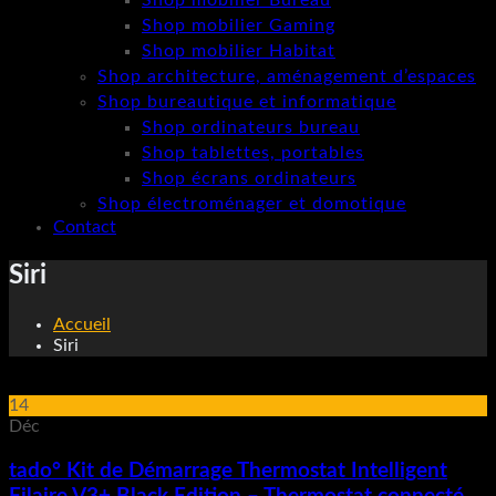
Shop mobilier Bureau
Shop mobilier Gaming
Shop mobilier Habitat
Shop architecture, aménagement d’espaces
Shop bureautique et informatique
Shop ordinateurs bureau
Shop tablettes, portables
Shop écrans ordinateurs
Shop électroménager et domotique
Contact
Siri
Accueil
Siri
14
Déc
tado° Kit de Démarrage Thermostat Intelligent