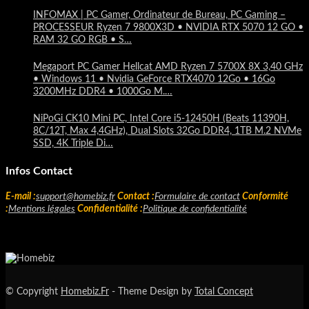
INFOMAX | PC Gamer, Ordinateur de Bureau, PC Gaming –
PROCESSEUR Ryzen 7 9800X3D • NVIDIA RTX 5070 12 GO •
RAM 32 GO RGB • S…
Megaport PC Gamer Hellcat AMD Ryzen 7 5700X 8X 3,40 GHz
• Windows 11 • Nvidia GeForce RTX4070 12Go • 16Go
3200MHz DDR4 • 1000Go M.…
NiPoGi CK10 Mini PC, Intel Core i5-12450H (Beats 11390H,
8C/12T, Max 4,4GHz), Dual Slots 32Go DDR4, 1TB M.2 NVMe
SSD, 4K Triple Di…
Infos Contact
E-mail :
support@homebiz.fr
Contact :
Formulaire de contact
Conformité
:
Mentions légales
Confidentialité :
Politique de confidentialité
© Copyright
Homebiz.Fr
- Theme Design by
Total Concept