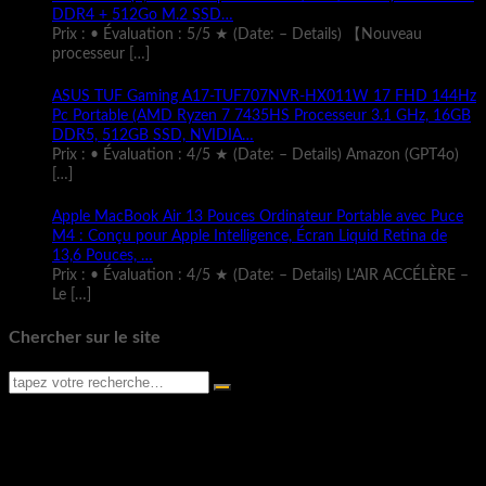
DDR4 + 512Go M.2 SSD…
Prix : • Évaluation : 5/5 ★ (Date: – Details) 【Nouveau
processeur
[…]
ASUS TUF Gaming A17-TUF707NVR-HX011W 17 FHD 144Hz
Pc Portable (AMD Ryzen 7 7435HS Processeur 3.1 GHz, 16GB
DDR5, 512GB SSD, NVIDIA…
Prix : • Évaluation : 4/5 ★ (Date: – Details) Amazon (GPT4o)
[…]
Apple MacBook Air 13 Pouces Ordinateur Portable avec Puce
M4 : Conçu pour Apple Intelligence, Écran Liquid Retina de
13,6 Pouces, …
Prix : • Évaluation : 4/5 ★ (Date: – Details) L’AIR ACCÉLÈRE –
Le
[…]
Chercher sur le site