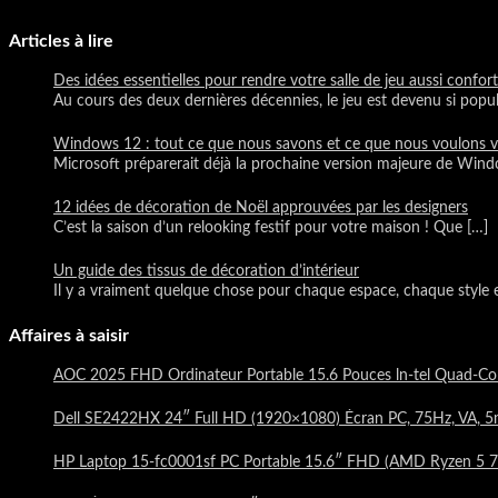
Articles à lire
Des idées essentielles pour rendre votre salle de jeu aussi confor
Au cours des deux dernières décennies, le jeu est devenu si popu
Windows 12 : tout ce que nous savons et ce que nous voulons v
Microsoft préparerait déjà la prochaine version majeure de Win
12 idées de décoration de Noël approuvées par les designers
C’est la saison d’un relooking festif pour votre maison ! Que
[…]
Un guide des tissus de décoration d’intérieur
Il y a vraiment quelque chose pour chaque espace, chaque style
Affaires à saisir
AOC 2025 FHD Ordinateur Portable 15.6 Pouces ln-tel Qua
Dell SE2422HX 24″ Full HD (1920×1080) Écran PC, 75Hz, VA, 5
HP Laptop 15-fc0001sf PC Portable 15.6″ FHD (AMD Ryzen 5 7