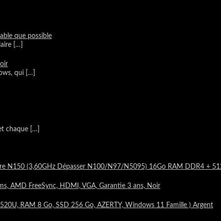
table que possible
laire
[…]
oir
dows, qui
[…]
 et chaque
[…]
d-Core N150 (3,60GHz Dépasser N100/N97/N5095) 16Go RAM DDR4 + 
ms, AMD FreeSync, HDMI, VGA, Garantie 3 ans, Noir
520U, RAM 8 Go, SSD 256 Go, AZERTY, Windows 11 Famille ) Argent