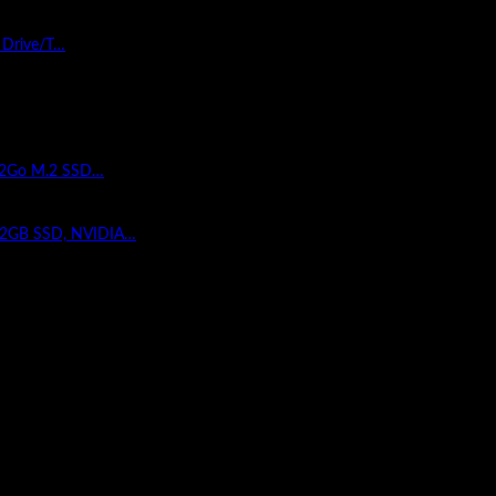
 Drive/T…
512Go M.2 SSD…
12GB SSD, NVIDIA…