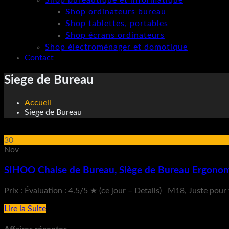
Shop bureautique et informatique
Shop ordinateurs bureau
Shop tablettes, portables
Shop écrans ordinateurs
Shop électroménager et domotique
Contact
Siege de Bureau
Accueil
Siege de Bureau
30
Nov
SIHOO Chaise de Bureau, Siège de Bureau Ergonomi
Prix : Évaluation : 4.5/5 ★ (ce jour – Details) M18, Juste pou
Lire la Suite