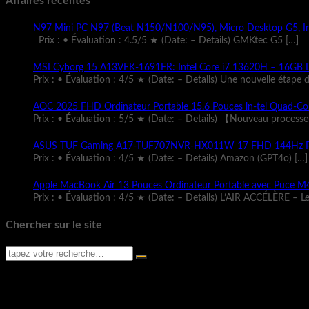
Affaires récentes
N97 Mini PC N97 (Beat N150/N100/N95), Micro Desktop G5, I
Prix : • Évaluation : 4.5/5 ★ (Date: – Details) GMKtec G5
[…]
MSI Cyborg 15 A13VFK-1691FR: Intel Core i7 13620H – 16GB
Prix : • Évaluation : 4/5 ★ (Date: – Details) Une nouvelle étape 
AOC 2025 FHD Ordinateur Portable 15.6 Pouces ln-tel Qua
Prix : • Évaluation : 5/5 ★ (Date: – Details) 【Nouveau process
ASUS TUF Gaming A17-TUF707NVR-HX011W 17 FHD 144Hz Pc 
Prix : • Évaluation : 4/5 ★ (Date: – Details) Amazon (GPT4o)
[…]
Apple MacBook Air 13 Pouces Ordinateur Portable avec Puce M4 :
Prix : • Évaluation : 4/5 ★ (Date: – Details) L’AIR ACCÉLÈRE – L
Chercher sur le site