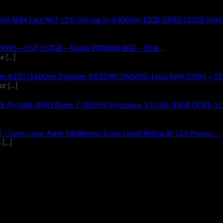
ntel Alder Lake N97 12th Gen (up to 3.60GHz) 12GB DDR5 512GB Hard
 DDR5 – SSD 512GB – Nvidia RTX4060 8GB – 15.6̸…
de
[…]
d-Core N150 (3,60GHz Dépasser N100/N97/N5095) 16Go RAM DDR4 + 
eur
[…]
Portable (AMD Ryzen 7 7435HS Processeur 3.1 GHz, 16GB DDR5, 5
 Conçu pour Apple Intelligence, Écran Liquid Retina de 13,6 Pouces, …
e
[…]