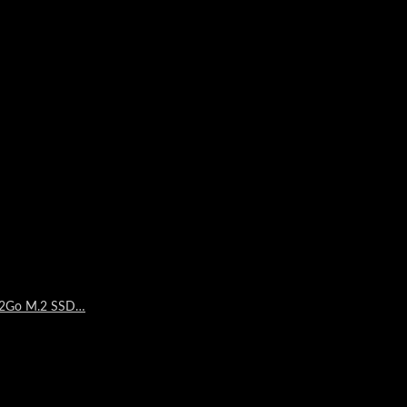
512Go M.2 SSD…