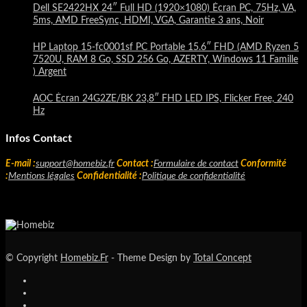
Dell SE2422HX 24″ Full HD (1920×1080) Écran PC, 75Hz, VA,
5ms, AMD FreeSync, HDMI, VGA, Garantie 3 ans, Noir
HP Laptop 15-fc0001sf PC Portable 15.6″ FHD (AMD Ryzen 5
7520U, RAM 8 Go, SSD 256 Go, AZERTY, Windows 11 Famille
) Argent
AOC Écran 24G2ZE/BK 23,8″ FHD LED IPS, Flicker Free, 240
Hz
Infos Contact
E-mail :
support@homebiz.fr
Contact :
Formulaire de contact
Conformité
:
Mentions légales
Confidentialité :
Politique de confidentialité
© Copyright
Homebiz.Fr
- Theme Design by
Total Concept