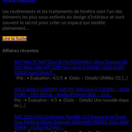
votre maison
Les revêtements et les traitements de fenêtre sont l’un des
éléments les plus sous-estimés du design d’intérieur et sont
souvent le secret pour créer un espace qui semble
pleinement...
Lire la Suite
Affaires récentes
N97 Mini PC N97 (Beat N150/N100/N95), Micro Desktop G5,
Intel Alder Lake N97 12th Gen (up to 3.60GHz) 12GB DDR5
512GB Hard Drive/T…
Prix : • Évaluation : 4.5/5 ★ (Date: – Details) GMKtec G5
[…]
MSI Cyborg 15 A13VFK-1691FR: Intel Core i7 13620H – 16GB
DDR5 – SSD 512GB – Nvidia RTX4060 8GB – 15.6̸…
Prix : • Évaluation : 4/5 ★ (Date: – Details) Une nouvelle étape
de
[…]
AOC 2025 FHD Ordinateur Portable 15.6 Pouces ln-tel Quad-
Core N150 (3,60GHz Dépasser N100/N97/N5095) 16Go RAM
DDR4 + 512Go M.2 SSD…