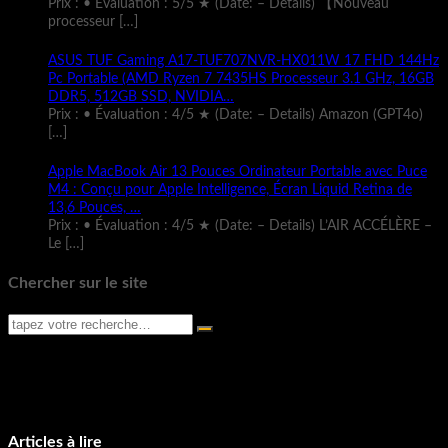
Prix : • Évaluation : 5/5 ★ (Date: – Details) 【Nouveau
processeur
[…]
ASUS TUF Gaming A17-TUF707NVR-HX011W 17 FHD 144Hz
Pc Portable (AMD Ryzen 7 7435HS Processeur 3.1 GHz, 16GB
DDR5, 512GB SSD, NVIDIA…
Prix : • Évaluation : 4/5 ★ (Date: – Details) Amazon (GPT4o)
[…]
Apple MacBook Air 13 Pouces Ordinateur Portable avec Puce
M4 : Conçu pour Apple Intelligence, Écran Liquid Retina de
13,6 Pouces, …
Prix : • Évaluation : 4/5 ★ (Date: – Details) L’AIR ACCÉLÈRE –
Le
[…]
Chercher sur le site
Articles à lire