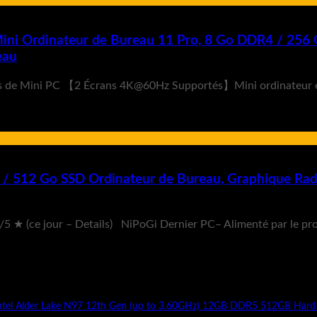
 Mini Ordinateur de Bureau 11 Pro, 8 Go DDR4 / 25
eau
Plus de Mini PC 【2 Écrans 4K@60Hz Supportés】Mini ordinateur es
 512 Go SSD Ordinateur de Bureau, Graphique Rad
.5/5 ★ (ce jour – Details) NiPoGi Dernier PC– Alimenté par le p
ntel Alder Lake N97 12th Gen (up to 3.60GHz) 12GB DDR5 512GB Hard