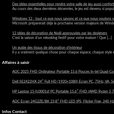
Des idées essentielles pour rendre votre salle de jeu aussi confor
Au cours des deux dernières décennies, le jeu est devenu si popu
Windows 12 : tout ce que nous savons et ce que nous voulons v
Microsoft préparerait déjà la prochaine version majeure de Win
12 idées de décoration de Noël approuvées par les designers
C’est la saison d’un relooking festif pour votre maison ! Que
[…]
Un guide des tissus de décoration d’intérieur
Il y a vraiment quelque chose pour chaque espace, chaque style
Affaires à saisir
AOC 2025 FHD Ordinateur Portable 15.6 Pouces ln-tel Qua
Dell SE2422HX 24″ Full HD (1920×1080) Écran PC, 75Hz, VA, 5
HP Laptop 15-fc0001sf PC Portable 15.6″ FHD (AMD Ryzen 5 7
AOC Écran 24G2ZE/BK 23,8″ FHD LED IPS, Flicker Free, 240 H
Infos Contact