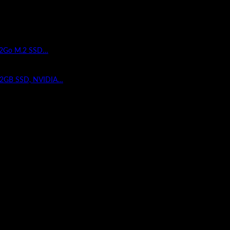
512Go M.2 SSD…
12GB SSD, NVIDIA…