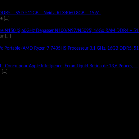
 DDR5 – SSD 512GB – Nvidia RTX4060 8GB – 15.6̸…
de
[…]
d-Core N150 (3,60GHz Dépasser N100/N97/N5095) 16Go RAM DDR4 + 
eur
[…]
Portable (AMD Ryzen 7 7435HS Processeur 3.1 GHz, 16GB DDR5, 5
 Conçu pour Apple Intelligence, Écran Liquid Retina de 13,6 Pouces, …
e
[…]