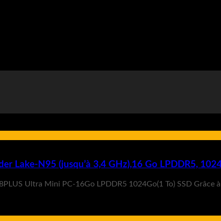
er Lake-N95 (jusqu’à 3,4 GHz),16 Go LPDDR5, 1024
N T8PLUS Ultra Mini PC-16Go LPDDR5 1024Go(1 To) SSD Grâce à 