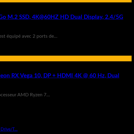
6 Go M.2 SSD, 4K@60HZ HD Dual Display, 2.4/5G
t équipé avec 2 ports de...
eon RX Vega 10, DP + HDMI 4K @ 60 Hz, Dual
rocesseur AMD Ryzen 7...
 Drive/T…