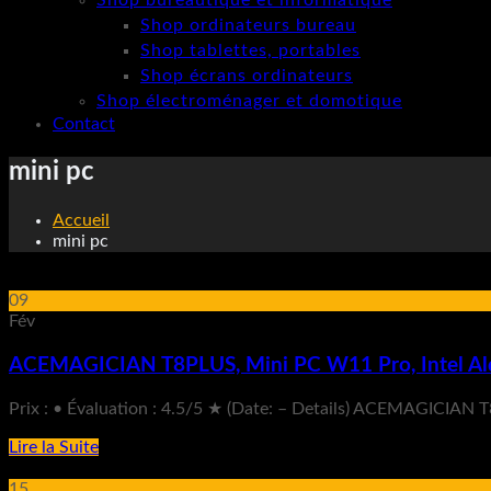
Shop bureautique et informatique
Shop ordinateurs bureau
Shop tablettes, portables
Shop écrans ordinateurs
Shop électroménager et domotique
Contact
mini pc
Accueil
mini pc
09
Fév
ACEMAGICIAN T8PLUS, Mini PC W11 Pro, Intel Ald
Prix : • Évaluation : 4.5/5 ★ (Date: – Details) ACEMAGICIA
Lire la Suite
15