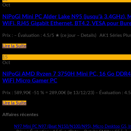
Oct
NiPoGi Mini PC Alder Lake N95 (jusqu’à 3.4GHz),
WiFi, RJ45 Gigabit Ethernet, BT4.2, VESA pour Bur
Prix : – Évaluation : 4.5/5 ★ (ce jour – Details) AK1 Séries 
Lire la Suite
15
Oct
NiPoGi AMD Ryzen 7 3750H Mini PC, 16 Go DDR4 /
WiFi Micro Gamer PC
Prix : 589,90€ -51 % = 289,00€ (le 13/12/23) – Évaluation : 4
Lire la Suite
Affaires récentes
N97 Mini PC N97 (Beat N150/N100/N95), Micro Desktop G5, I