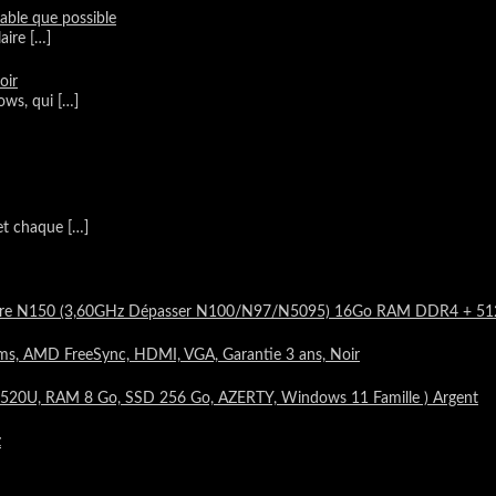
table que possible
laire
[…]
oir
dows, qui
[…]
 et chaque
[…]
d-Core N150 (3,60GHz Dépasser N100/N97/N5095) 16Go RAM DDR4 + 
ms, AMD FreeSync, HDMI, VGA, Garantie 3 ans, Noir
520U, RAM 8 Go, SSD 256 Go, AZERTY, Windows 11 Famille ) Argent
z