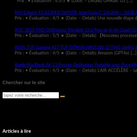
Prix : • Évaluation : 4.5/5 ★ (Date: – Details) GMKtec G5
[…]
MSI Cyborg 15 A13VFK-1691FR: Intel Core i7 13620H – 16GB
Prix : • Évaluation : 4/5 ★ (Date: – Details) Une nouvelle étape 
AOC 2025 FHD Ordinateur Portable 15.6 Pouces ln-tel Qua
Prix : • Évaluation : 5/5 ★ (Date: – Details) 【Nouveau process
ASUS TUF Gaming A17-TUF707NVR-HX011W 17 FHD 144Hz Pc 
Prix : • Évaluation : 4/5 ★ (Date: – Details) Amazon (GPT4o)
[…]
Apple MacBook Air 13 Pouces Ordinateur Portable avec Puce M4 :
Prix : • Évaluation : 4/5 ★ (Date: – Details) L’AIR ACCÉLÈRE – L
Chercher sur le site
Articles à lire