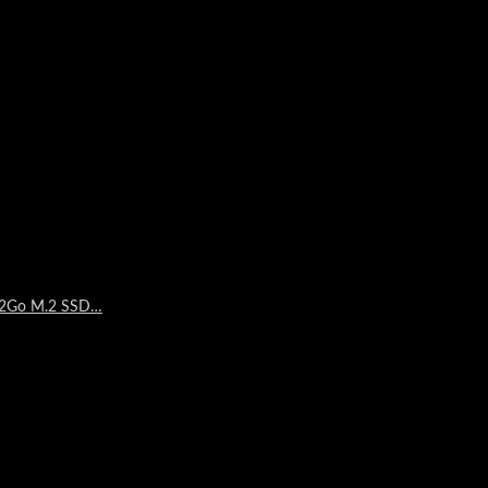
512Go M.2 SSD…