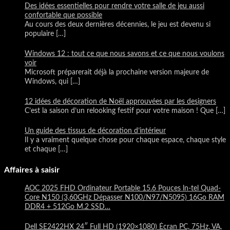
Des idées essentielles pour rendre votre salle de jeu aussi
confortable que possible
Au cours des deux dernières décennies, le jeu est devenu si
populaire
[…]
Windows 12 : tout ce que nous savons et ce que nous voulons
voir
Microsoft préparerait déjà la prochaine version majeure de
Windows, qui
[…]
12 idées de décoration de Noël approuvées par les designers
C’est la saison d’un relooking festif pour votre maison ! Que
[…]
Un guide des tissus de décoration d’intérieur
Il y a vraiment quelque chose pour chaque espace, chaque style
et chaque
[…]
Affaires à saisir
AOC 2025 FHD Ordinateur Portable 15.6 Pouces ln-tel Quad-
Core N150 (3,60GHz Dépasser N100/N97/N5095) 16Go RAM
DDR4 + 512Go M.2 SSD…
Dell SE2422HX 24″ Full HD (1920×1080) Écran PC, 75Hz, VA,