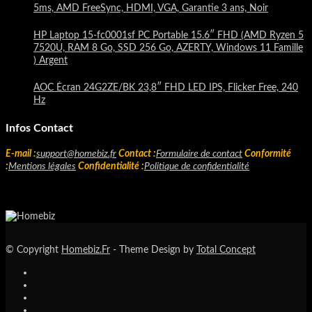
5ms, AMD FreeSync, HDMI, VGA, Garantie 3 ans, Noir
HP Laptop 15-fc0001sf PC Portable 15.6″ FHD (AMD Ryzen 5
7520U, RAM 8 Go, SSD 256 Go, AZERTY, Windows 11 Famille
) Argent
AOC Écran 24G2ZE/BK 23,8″ FHD LED IPS, Flicker Free, 240
Hz
Infos Contact
E-mail :
support@homebiz.fr
Contact :
Formulaire de contact
Conformité
:
Mentions légales
Confidentialité :
Politique de confidentialité
© Copyright
Homebiz.Fr
- Theme Design by
Total Concept