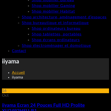
Shop mobilier Bureau
Shop mobilier Gaming
Shop mobilier Habitat
Shop architecture, aménagement d’espaces
Shop bureautique et informatique
Shop ordinateurs bureau
Shop tablettes, portables
Shop écrans ordinateurs
Shop électroménager et domotique
Contact
iiyama
Accueil
iiyama
16
Oct
iiyama Ecran 24 Pouces Full HD Prolite