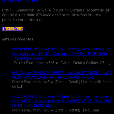
XU2492HSU-B1
Prix : – Évaluation : 4.5/5 ★ (ce jour – Details) Moniteur 24″
équipé d’ une dalle IPS avec des bords ultra-fins et ultra-
plats. La conception «...
Lire la Suite
Affaires récentes
N97 Mini PC N97 (Beat N150/N100/N95), Micro Desktop G5,
Intel Alder Lake N97 12th Gen (up to 3.60GHz) 12GB DDR5
512GB Hard Drive/T…
Prix : • Évaluation : 4.5/5 ★ (Date: – Details) GMKtec G5
[…]
MSI Cyborg 15 A13VFK-1691FR: Intel Core i7 13620H – 16GB
DDR5 – SSD 512GB – Nvidia RTX4060 8GB – 15.6̸…
Prix : • Évaluation : 4/5 ★ (Date: – Details) Une nouvelle étape
de
[…]
AOC 2025 FHD Ordinateur Portable 15.6 Pouces ln-tel Quad-
Core N150 (3,60GHz Dépasser N100/N97/N5095) 16Go RAM
DDR4 + 512Go M.2 SSD…
Prix : • Évaluation : 5/5 ★ (Date: – Details) 【Nouveau