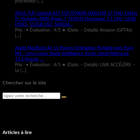
processeur
[…]
ASUS TUF Gaming A17-TUF707NVR-HX011W 17 FHD 144Hz
Pc Portable (AMD Ryzen 7 7435HS Processeur 3.1 GHz, 16GB
DDR5, 512GB SSD, NVIDIA…
Prix : • Évaluation : 4/5 ★ (Date: – Details) Amazon (GPT4o)
[…]
Apple MacBook Air 13 Pouces Ordinateur Portable avec Puce
M4 : Conçu pour Apple Intelligence, Écran Liquid Retina de
13,6 Pouces, …
Prix : • Évaluation : 4/5 ★ (Date: – Details) L’AIR ACCÉLÈRE –
Le
[…]
Chercher sur le site
Articles à lire