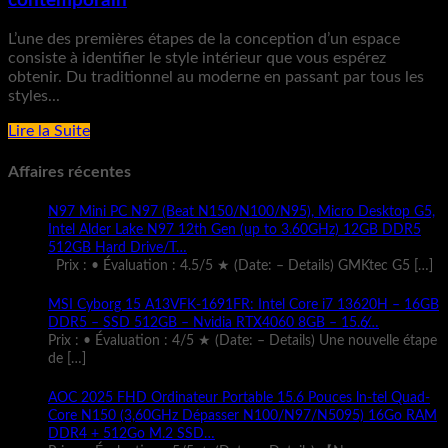
contemporain
L’une des premières étapes de la conception d’un espace
consiste à identifier le style intérieur que vous espérez
obtenir. Du traditionnel au moderne en passant par tous les
styles...
Lire la Suite
Affaires récentes
N97 Mini PC N97 (Beat N150/N100/N95), Micro Desktop G5,
Intel Alder Lake N97 12th Gen (up to 3.60GHz) 12GB DDR5
512GB Hard Drive/T…
Prix : • Évaluation : 4.5/5 ★ (Date: – Details) GMKtec G5
[…]
MSI Cyborg 15 A13VFK-1691FR: Intel Core i7 13620H – 16GB
DDR5 – SSD 512GB – Nvidia RTX4060 8GB – 15.6̸…
Prix : • Évaluation : 4/5 ★ (Date: – Details) Une nouvelle étape
de
[…]
AOC 2025 FHD Ordinateur Portable 15.6 Pouces ln-tel Quad-
Core N150 (3,60GHz Dépasser N100/N97/N5095) 16Go RAM
DDR4 + 512Go M.2 SSD…