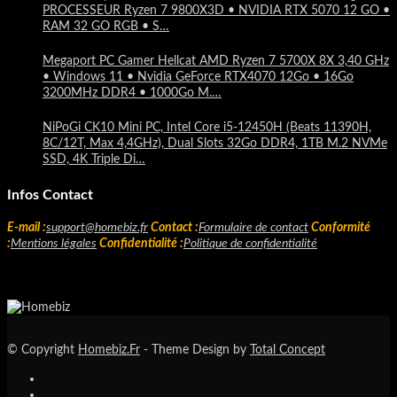
PROCESSEUR Ryzen 7 9800X3D • NVIDIA RTX 5070 12 GO •
RAM 32 GO RGB • S…
Megaport PC Gamer Hellcat AMD Ryzen 7 5700X 8X 3,40 GHz
• Windows 11 • Nvidia GeForce RTX4070 12Go • 16Go
3200MHz DDR4 • 1000Go M.…
NiPoGi CK10 Mini PC, Intel Core i5-12450H (Beats 11390H,
8C/12T, Max 4,4GHz), Dual Slots 32Go DDR4, 1TB M.2 NVMe
SSD, 4K Triple Di…
Infos Contact
E-mail :
support@homebiz.fr
Contact :
Formulaire de contact
Conformité
:
Mentions légales
Confidentialité :
Politique de confidentialité
© Copyright
Homebiz.Fr
- Theme Design by
Total Concept