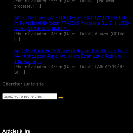
Prix : • Évaluation : 5/5 ★ (Date: – Details) 【Nouveau
processeur
[…]
ASUS TUF Gaming A17-TUF707NVR-HX011W 17 FHD 144Hz
Pc Portable (AMD Ryzen 7 7435HS Processeur 3.1 GHz, 16GB
DDR5, 512GB SSD, NVIDIA…
Prix : • Évaluation : 4/5 ★ (Date: – Details) Amazon (GPT4o)
[…]
Apple MacBook Air 13 Pouces Ordinateur Portable avec Puce
M4 : Conçu pour Apple Intelligence, Écran Liquid Retina de
13,6 Pouces, …
Prix : • Évaluation : 4/5 ★ (Date: – Details) L’AIR ACCÉLÈRE –
Le
[…]
Chercher sur le site
Articles à lire