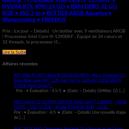
Gaming – Processeur Intel Core i9-13900KF •
NVIDIA RTX 4090 24 GO • RAM DDR5 32 GO
RGB • SSD 2 to • BOÎTIER ARGB Aquarius •
Watercooling • FREEDOS
Prix : (ce jour – Details) Un boîtier avec 9 ventilateurs ARGB
! Processeur Intel Core i9-13900KF : Équipé de 24 cœurs et
32 threads, le processeur i5...
Lire la Suite
Affaires récentes
N97 Mini PC N97 (Beat N150/N100/N95), Micro Desktop G5,
Intel Alder Lake N97 12th Gen (up to 3.60GHz) 12GB DDR5
512GB Hard Drive/T…
Prix : • Évaluation : 4.5/5 ★ (Date: – Details) GMKtec G5
[…]
MSI Cyborg 15 A13VFK-1691FR: Intel Core i7 13620H – 16GB
DDR5 – SSD 512GB – Nvidia RTX4060 8GB – 15.6̸…
Prix : • Évaluation : 4/5 ★ (Date: – Details) Une nouvelle étape
de
[…]
AOC 2025 FHD Ordinateur Portable 15.6 Pouces ln-tel Quad-