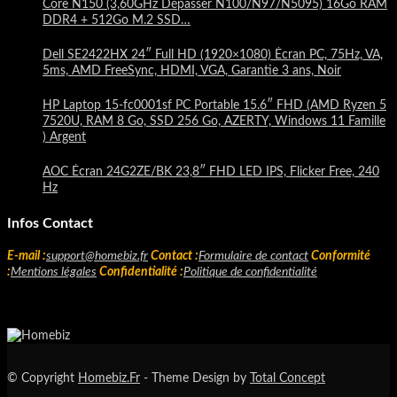
Core N150 (3,60GHz Dépasser N100/N97/N5095) 16Go RAM
DDR4 + 512Go M.2 SSD…
Dell SE2422HX 24″ Full HD (1920×1080) Écran PC, 75Hz, VA,
5ms, AMD FreeSync, HDMI, VGA, Garantie 3 ans, Noir
HP Laptop 15-fc0001sf PC Portable 15.6″ FHD (AMD Ryzen 5
7520U, RAM 8 Go, SSD 256 Go, AZERTY, Windows 11 Famille
) Argent
AOC Écran 24G2ZE/BK 23,8″ FHD LED IPS, Flicker Free, 240
Hz
Infos Contact
E-mail :
support@homebiz.fr
Contact :
Formulaire de contact
Conformité
:
Mentions légales
Confidentialité :
Politique de confidentialité
© Copyright
Homebiz.Fr
- Theme Design by
Total Concept