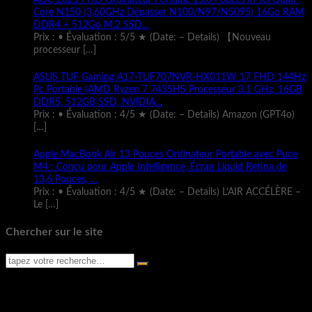
Core N150 (3,60GHz Dépasser N100/N97/N5095) 16Go RAM
DDR4 + 512Go M.2 SSD…
Prix : • Évaluation : 5/5 ★ (Date: – Details) 【Nouveau
processeur
[…]
ASUS TUF Gaming A17-TUF707NVR-HX011W 17 FHD 144Hz
Pc Portable (AMD Ryzen 7 7435HS Processeur 3.1 GHz, 16GB
DDR5, 512GB SSD, NVIDIA…
Prix : • Évaluation : 4/5 ★ (Date: – Details) Amazon (GPT4o)
[…]
Apple MacBook Air 13 Pouces Ordinateur Portable avec Puce
M4 : Conçu pour Apple Intelligence, Écran Liquid Retina de
13,6 Pouces, …
Prix : • Évaluation : 4/5 ★ (Date: – Details) L’AIR ACCÉLÈRE –
Le
[…]
Chercher sur le site