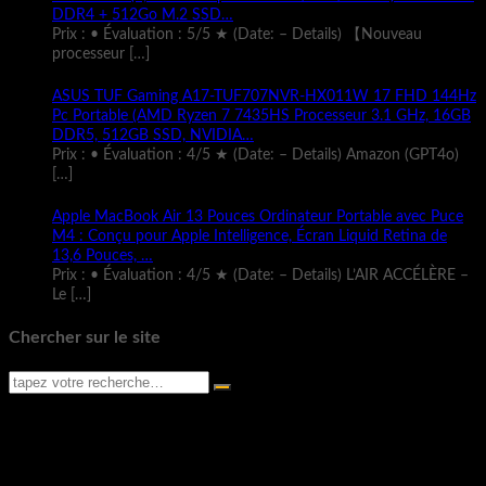
DDR4 + 512Go M.2 SSD…
Prix : • Évaluation : 5/5 ★ (Date: – Details) 【Nouveau
processeur
[…]
ASUS TUF Gaming A17-TUF707NVR-HX011W 17 FHD 144Hz
Pc Portable (AMD Ryzen 7 7435HS Processeur 3.1 GHz, 16GB
DDR5, 512GB SSD, NVIDIA…
Prix : • Évaluation : 4/5 ★ (Date: – Details) Amazon (GPT4o)
[…]
Apple MacBook Air 13 Pouces Ordinateur Portable avec Puce
M4 : Conçu pour Apple Intelligence, Écran Liquid Retina de
13,6 Pouces, …
Prix : • Évaluation : 4/5 ★ (Date: – Details) L’AIR ACCÉLÈRE –
Le
[…]
Chercher sur le site