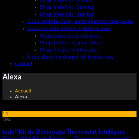
Shop mobilier Bureau
Shop mobilier Gaming
Shop mobilier Habitat
Shop architecture, aménagement d’espaces
Shop bureautique et informatique
Shop ordinateurs bureau
Shop tablettes, portables
Shop écrans ordinateurs
Shop électroménager et domotique
Contact
Alexa
Accueil
Alexa
14
Déc
tado° Kit de Démarrage Thermostat Intelligent