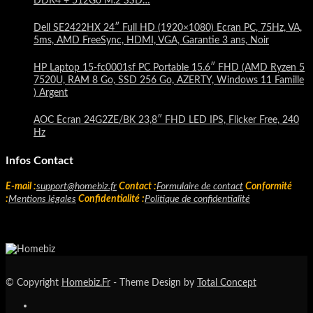
DDR4 + 512Go M.2 SSD…
Dell SE2422HX 24″ Full HD (1920×1080) Écran PC, 75Hz, VA,
5ms, AMD FreeSync, HDMI, VGA, Garantie 3 ans, Noir
HP Laptop 15-fc0001sf PC Portable 15.6″ FHD (AMD Ryzen 5
7520U, RAM 8 Go, SSD 256 Go, AZERTY, Windows 11 Famille
) Argent
AOC Écran 24G2ZE/BK 23,8″ FHD LED IPS, Flicker Free, 240
Hz
Infos Contact
E-mail :
support@homebiz.fr
Contact :
Formulaire de contact
Conformité
:
Mentions légales
Confidentialité :
Politique de confidentialité
© Copyright
Homebiz.Fr
- Theme Design by
Total Concept