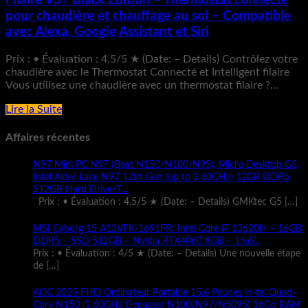
Filaire V3+ Black Edition – Thermostat connecté
pour chaudière et chauffage au sol – Compatible
avec Alexa, Google Assistant et Siri
Prix : • Évaluation : 4.5/5 ★ (Date: – Details) Contrôlez votre
chaudière avec le Thermostat Connecté et Intelligent filaire
Vous utilisez une chaudière avec un thermostat filaire ?...
Lire la Suite
Affaires récentes
N97 Mini PC N97 (Beat N150/N100/N95), Micro Desktop G5,
Intel Alder Lake N97 12th Gen (up to 3.60GHz) 12GB DDR5
512GB Hard Drive/T…
Prix : • Évaluation : 4.5/5 ★ (Date: – Details) GMKtec G5
[…]
MSI Cyborg 15 A13VFK-1691FR: Intel Core i7 13620H – 16GB
DDR5 – SSD 512GB – Nvidia RTX4060 8GB – 15.6̸…
Prix : • Évaluation : 4/5 ★ (Date: – Details) Une nouvelle étape
de
[…]
AOC 2025 FHD Ordinateur Portable 15.6 Pouces ln-tel Quad-
Core N150 (3,60GHz Dépasser N100/N97/N5095) 16Go RAM