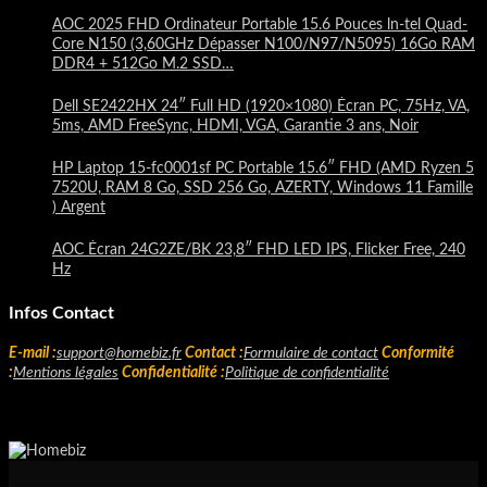
AOC 2025 FHD Ordinateur Portable 15.6 Pouces ln-tel Quad-
Core N150 (3,60GHz Dépasser N100/N97/N5095) 16Go RAM
DDR4 + 512Go M.2 SSD…
Dell SE2422HX 24″ Full HD (1920×1080) Écran PC, 75Hz, VA,
5ms, AMD FreeSync, HDMI, VGA, Garantie 3 ans, Noir
HP Laptop 15-fc0001sf PC Portable 15.6″ FHD (AMD Ryzen 5
7520U, RAM 8 Go, SSD 256 Go, AZERTY, Windows 11 Famille
) Argent
AOC Écran 24G2ZE/BK 23,8″ FHD LED IPS, Flicker Free, 240
Hz
Infos Contact
E-mail :
support@homebiz.fr
Contact :
Formulaire de contact
Conformité
:
Mentions légales
Confidentialité :
Politique de confidentialité