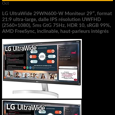
Oct
LG UltraWide 29WN600-W Moniteur 29″, format
21:9 ultra-large, dalle IPS résolution UWFHD
(2560×1080), 5ms GtG 75Hz, HDR 10, sRGB 99%,
AMD FreeSync, inclinable, haut-parleurs intégrés