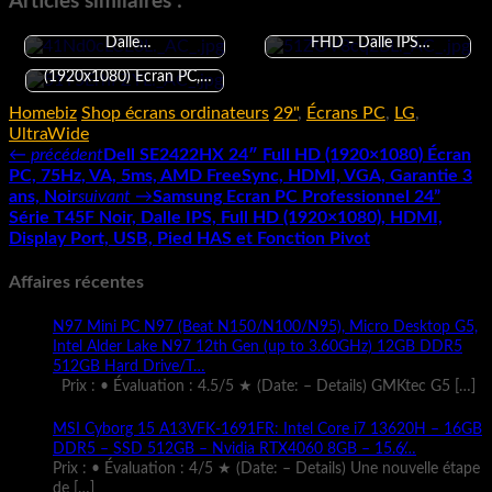
Articles similaires :
Bureautique 23,8" FHD -
MSI G2712 Écran Gaming 27"
Dalle…
FHD - Dalle IPS…
Dell SE2422HX 24" Full HD
(1920x1080) Écran PC,…
Homebiz
Shop écrans ordinateurs
29"
,
Écrans PC
,
LG
,
UltraWide
← précédent
Dell SE2422HX 24″ Full HD (1920×1080) Écran
PC, 75Hz, VA, 5ms, AMD FreeSync, HDMI, VGA, Garantie 3
ans, Noir
suivant →
Samsung Ecran PC Professionnel 24”
Série T45F Noir, Dalle IPS, Full HD (1920×1080), HDMI,
Display Port, USB, Pied HAS et Fonction Pivot
Affaires récentes
N97 Mini PC N97 (Beat N150/N100/N95), Micro Desktop G5,
Intel Alder Lake N97 12th Gen (up to 3.60GHz) 12GB DDR5
512GB Hard Drive/T…
Prix : • Évaluation : 4.5/5 ★ (Date: – Details) GMKtec G5
[…]
MSI Cyborg 15 A13VFK-1691FR: Intel Core i7 13620H – 16GB
DDR5 – SSD 512GB – Nvidia RTX4060 8GB – 15.6̸…
Prix : • Évaluation : 4/5 ★ (Date: – Details) Une nouvelle étape
de
[…]