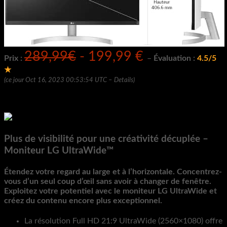
289,99€
- 199,99 €
Prix :
–
Évaluation :
4.5/5
★
(ce jour Oct 16, 2023 00:53:54 UTC –
Details
)
Plus de visibilité pour une créativité décuplée –
Moniteur LG UltraWide™
Étendez votre regard au large et à l’horizontale. Concentrez-
vous d’un seul coup d’œil sans avoir à changer de fenêtre.
Exploitez votre potentiel avec le moniteur LG UltraWide et
créez du contenu encore plus exceptionnel.
La résolution Full HD 21:9 UltraWide (2560×1080) offre