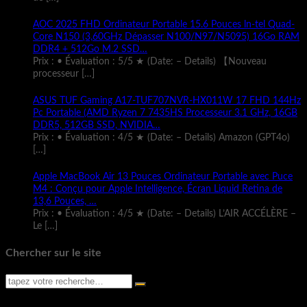
AOC 2025 FHD Ordinateur Portable 15.6 Pouces ln-tel Quad-
Core N150 (3,60GHz Dépasser N100/N97/N5095) 16Go RAM
DDR4 + 512Go M.2 SSD…
Prix : • Évaluation : 5/5 ★ (Date: – Details) 【Nouveau
processeur
[…]
ASUS TUF Gaming A17-TUF707NVR-HX011W 17 FHD 144Hz
Pc Portable (AMD Ryzen 7 7435HS Processeur 3.1 GHz, 16GB
DDR5, 512GB SSD, NVIDIA…
Prix : • Évaluation : 4/5 ★ (Date: – Details) Amazon (GPT4o)
[…]
Apple MacBook Air 13 Pouces Ordinateur Portable avec Puce
M4 : Conçu pour Apple Intelligence, Écran Liquid Retina de
13,6 Pouces, …
Prix : • Évaluation : 4/5 ★ (Date: – Details) L’AIR ACCÉLÈRE –
Le
[…]
Chercher sur le site