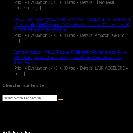
Prix : • Évaluation : 5/5 ★ (Date: – Details) 【Nouveau
processeur
[…]
ASUS TUF Gaming A17-TUF707NVR-HX011W 17 FHD 144Hz
Pc Portable (AMD Ryzen 7 7435HS Processeur 3.1 GHz, 16GB
DDR5, 512GB SSD, NVIDIA…
Prix : • Évaluation : 4/5 ★ (Date: – Details) Amazon (GPT4o)
[…]
Apple MacBook Air 13 Pouces Ordinateur Portable avec Puce
M4 : Conçu pour Apple Intelligence, Écran Liquid Retina de
13,6 Pouces, …
Prix : • Évaluation : 4/5 ★ (Date: – Details) L’AIR ACCÉLÈRE –
Le
[…]
Chercher sur le site
Articles à lire