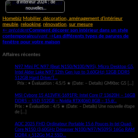
d'intérieur 2024 : de
nouvelles…
Homebiz
Mobilier, décoration, aménagement d’intérieur
meuble
,
relooking
,
rénovation
,
sur mesure
← précédent
Comment décorer son intérieur dans un style
contemporain
suivant →
Les différents types de parures de
fenêtre pour votre maison
Affaires récentes
N97 Mini PC N97 (Beat N150/N100/N95), Micro Desktop G5,
Intel Alder Lake N97 12th Gen (up to 3.60GHz) 12GB DDR5
512GB Hard Drive/T…
Prix : • Évaluation : 4.5/5 ★ (Date: – Details) GMKtec G5
[…]
MSI Cyborg 15 A13VFK-1691FR: Intel Core i7 13620H – 16GB
DDR5 – SSD 512GB – Nvidia RTX4060 8GB – 15.6̸…
Prix : • Évaluation : 4/5 ★ (Date: – Details) Une nouvelle étape
de
[…]
AOC 2025 FHD Ordinateur Portable 15.6 Pouces ln-tel Quad-
Core N150 (3,60GHz Dépasser N100/N97/N5095) 16Go RAM
DDR4 + 512Go M.2 SSD…