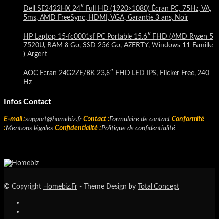
Dell SE2422HX 24″ Full HD (1920×1080) Écran PC, 75Hz, VA,
5ms, AMD FreeSync, HDMI, VGA, Garantie 3 ans, Noir
HP Laptop 15-fc0001sf PC Portable 15.6″ FHD (AMD Ryzen 5
7520U, RAM 8 Go, SSD 256 Go, AZERTY, Windows 11 Famille
) Argent
AOC Écran 24G2ZE/BK 23,8″ FHD LED IPS, Flicker Free, 240
Hz
Infos Contact
E-mail :
support@homebiz.fr
Contact :
Formulaire de contact
Conformité
:
Mentions légales
Confidentialité :
Politique de confidentialité
© Copyright
Homebiz.Fr
- Theme Design by
Total Concept